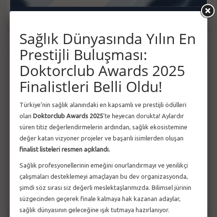
Sağlık Dünyasında Yılın En
Duyurular
Tüm Duyurular
Prestijli Buluşması:
Tıp Fakültemiz, Doktorclub Awards’ta
ŞUB
Önemli
Doktorclub Awards 2025
Finalde
13
Finalistleri Belli Oldu!
Tıp Fakültesi Öğretim Üyemiz Dr. Öğr. Üyesi
ŞUB
Önemli
Türkiye’nin sağlık alanındaki en kapsamlı ve prestijli ödülleri
Ali Osman ARSLAN, Doktorclub Awards’...
13
olan
Doktorclub Awards 2025
’te heyecan dorukta! Aylardır
süren titiz değerlendirmelerin ardından, sağlık ekosistemine
değer katan vizyoner projeler ve başarılı isimlerden oluşan
Diş Hekimliği Fakültemiz, Doktorclub
ŞUB
Önemli
Awards’ta Finalde
finalist listeleri resmen açıklandı.
13
Sağlık profesyonellerinin emeğini onurlandırmayı ve yenilikçi
çalışmaları desteklemeyi amaçlayan bu dev organizasyonda,
Tıp Fakültesi Öğretim Üyemiz Prof. Dr. Murat
ŞUB
Önemli
YILMAZ, Doktorclub Awards’ta Finald...
şimdi söz sırası siz değerli meslektaşlarımızda. Bilimsel jürinin
13
süzgecinden geçerek finale kalmaya hak kazanan adaylar,
sağlık dünyasının geleceğine ışık tutmaya hazırlanıyor.