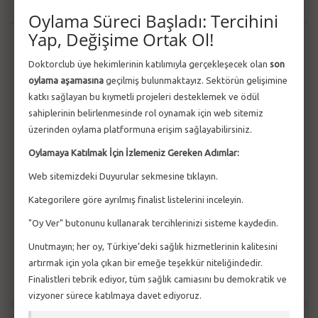
Güncel Haberler
Tüm Haberler
Oylama Süreci Başladı: Tercihini
Yap, Değişime Ortak Ol!
2 MART 2026
2205–Lisans Burs Programı 2026 Yılı 1. Dönem
Doktorclub üye hekimlerinin katılımıyla gerçekleşecek olan
son
Çağrısı Açıldı
oylama aşamasına
geçilmiş bulunmaktayız. Sektörün gelişimine
2 MART 2026
katkı sağlayan bu kıymetli projeleri desteklemek ve ödül
1812–Yatırım Tabanlı Girişimcilik Destek Programı
sahiplerinin belirlenmesinde rol oynamak için web sitemiz
2026-1 Tohum Öncesi Yatırım Ça...
üzerinden oylama platformuna erişim sağlayabilirsiniz.
Oylamaya Katılmak İçin İzlemeniz Gereken Adımlar:
27 ŞUB 2026
1707 Sipariş Ar-Ge 2025 Yılı 3. Dönem Çağrı
Web sitemizdeki Duyurular sekmesine tıklayın.
Sonuçları Açıklandı
Kategorilere göre ayrılmış finalist listelerini inceleyin.
27 ŞUB 2026
"Oy Ver" butonunu kullanarak tercihlerinizi sisteme kaydedin.
1833-SAYEM Yeşil Dönüşüm 2026 Yılı 1. Çağrısı
Açıldı
Unutmayın; her oy, Türkiye’deki sağlık hizmetlerinin kalitesini
artırmak için yola çıkan bir emeğe teşekkür niteliğindedir.
Finalistleri tebrik ediyor, tüm sağlık camiasını bu demokratik ve
vizyoner sürece katılmaya davet ediyoruz.