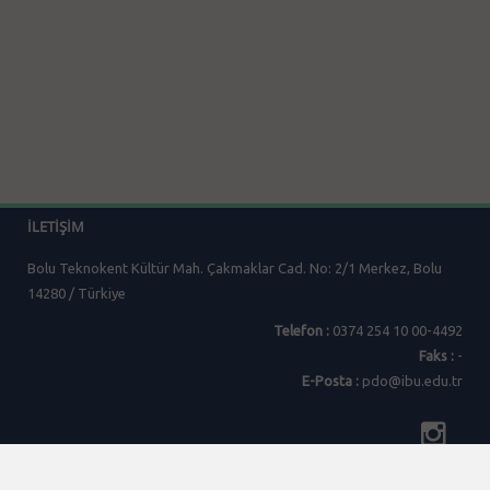
İLETIŞIM
Bolu Teknokent Kültür Mah. Çakmaklar Cad. No: 2/1 Merkez, Bolu
14280 / Türkiye
Telefon :
0374 254 10 00-4492
Faks :
-
E-Posta :
pdo@ibu.edu.tr