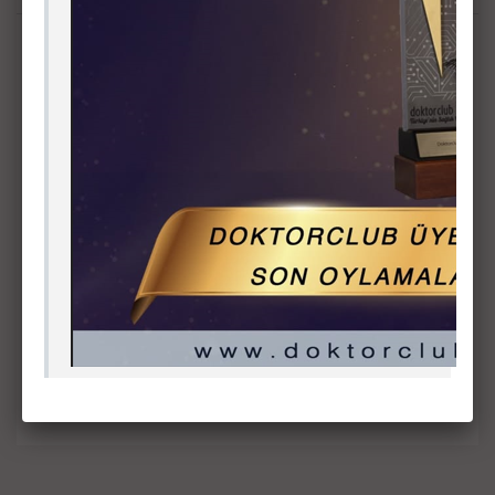
Personel E-Posta
Telefon Rehberi
Eduroam
PDO E-Bülten
Teknoloji Transfer Uygulama ve Araştırma Merkezi (TTMER)