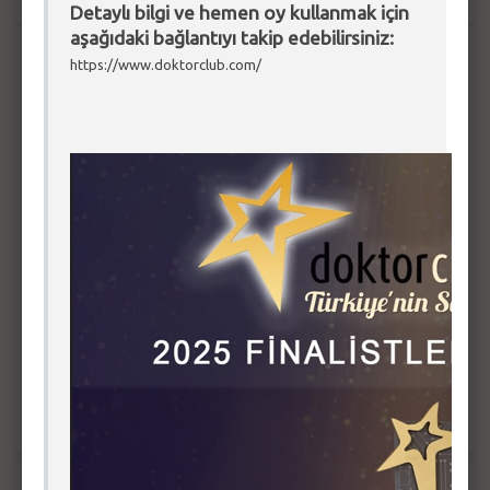
Etkinlikler
Tüm Etkinlikler
Detaylı bilgi ve hemen oy kullanmak için
aşağıdaki bağlantıyı takip edebilirsiniz:
4 KAS 2025
https://www.doktorclub.com/
TÜBİTAK 2209-A/B Üniversite Öğrencileri Araştırma
Projeleri ve ÜNİDES Projesi Ta...
24 EKI 2025
TÜBİTAK 2209-A/B Üniversite Öğrencileri Araştırma
Projeleri ve ÜNİDES Projesi Ta...
22 EKI 2025
TÜBİTAK 2209-A/B Üniversite Öğrencileri Araştırma
Projeleri ve ÜNİDES Projesi Ta...
22 EKI 2025
TÜBİTAK 2209-A/B Üniversite Öğrencileri Araştırma
Projeleri ve ÜNİDES Projesi Ta...
Hızlı Erişim