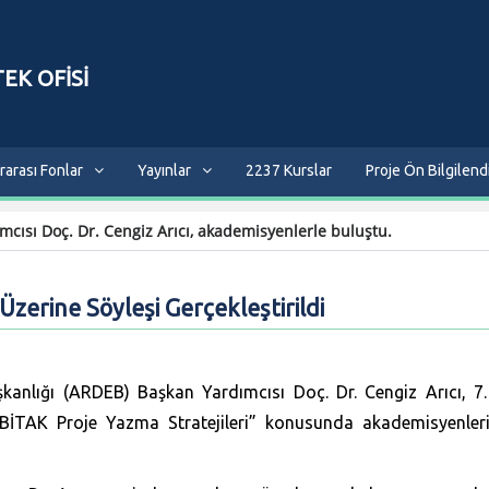
EK OFİSİ
rarası Fonlar
Yayınlar
2237 Kurslar
Proje Ön Bilgilen
ısı Doç. Dr. Cengiz Arıcı, akademisyenlerle buluştu.
zerine Söyleşi Gerçekleştirildi
anlığı (ARDEB) Başkan Yardımcısı Doç. Dr. Cengiz Arıcı, 7.
İTAK Proje Yazma Stratejileri” konusunda akademisyenleri