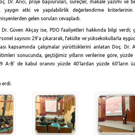
ç. Dr. Arıcı, proje başvuruları, süreçler, makale yazımı ve b
yaygın etki ve yapılabilirlik değerlendirme kriterlerinin 
emisyenlerden gelen soruları cevapladı.
Dr. Güven Akçay ise, PDO faaliyetleri hakkında bilgi verdi; 
rsonel sayısını 29’a çıkararak, fakülte ve yüksekokullarla eşg
itası kapsamında çalışmalar yürüttüklerini anlatan Doç. Dr. 
imleri sonucunda, geçtiğimiz yılların verilerine göre, yüzde
09 A-B’ de kabul oranını yüzde 40’lardan yüzde 60’ların üz
 erdi.