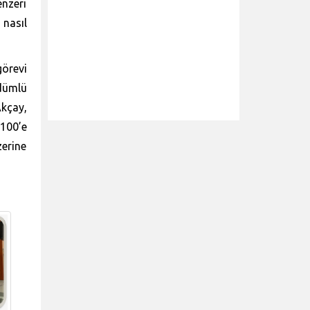
enzeri
nasıl
görevi
üdümlü
Akçay,
 100’e
erine