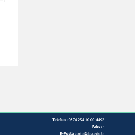
Telefon :
0374 254 10 00-4492
Faks :
-
E-Posta :
pdo@ibu.edu.tr