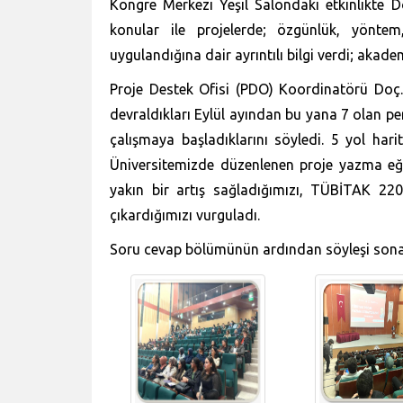
Kongre Merkezi Yeşil Salondaki etkinlikte Do
konular ile projelerde; özgünlük, yöntem, 
uygulandığına dair ayrıntılı bilgi verdi; akad
Proje Destek Ofisi (PDO) Koordinatörü Doç. 
devraldıkları Eylül ayından bu yana 7 olan pe
çalışmaya başladıklarını söyledi. 5 yol har
Üniversitemizde düzenlenen proje yazma eğit
yakın bir artış sağladığımızı, TÜBİTAK 22
çıkardığımızı vurguladı.
Soru cevap bölümünün ardından söyleşi sona