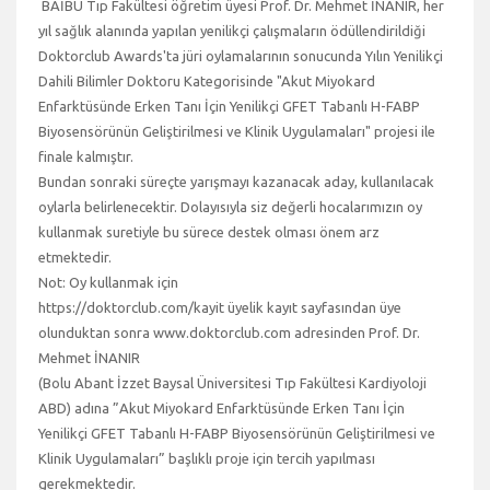
BAİBÜ Tıp Fakültesi öğretim üyesi Prof. Dr. Mehmet İNANIR, her
yıl sağlık alanında yapılan yenilikçi çalışmaların ödüllendirildiği
Doktorclub Awards'ta jüri oylamalarının sonucunda Yılın Yenilikçi
Dahili Bilimler Doktoru Kategorisinde "Akut Miyokard
Enfarktüsünde Erken Tanı İçin Yenilikçi GFET Tabanlı H-FABP
Biyosensörünün Geliştirilmesi ve Klinik Uygulamaları" projesi ile
finale kalmıştır.
Bundan sonraki süreçte yarışmayı kazanacak aday, kullanılacak
oylarla belirlenecektir. Dolayısıyla siz değerli hocalarımızın oy
kullanmak suretiyle bu sürece destek olması önem arz
etmektedir.
Not: Oy kullanmak için
https://doktorclub.com/kayit üyelik kayıt sayfasından üye
olunduktan sonra www.doktorclub.com adresinden Prof. Dr.
Mehmet İNANIR
(Bolu Abant İzzet Baysal Üniversitesi Tıp Fakültesi Kardiyoloji
ABD) adına ”Akut Miyokard Enfarktüsünde Erken Tanı İçin
Yenilikçi GFET Tabanlı H-FABP Biyosensörünün Geliştirilmesi ve
Klinik Uygulamaları” başlıklı proje için tercih yapılması
gerekmektedir.