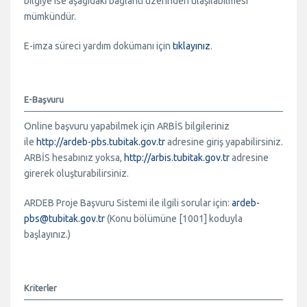
bilgiye ise aşağıdaki bağlantı üzerinden ulaşılabilmesi
mümkündür.
E-imza süreci yardım dokümanı için
tıklayınız
.
E-Başvuru
Online başvuru yapabilmek için ARBİS bilgileriniz
ile
http://ardeb-pbs.tubitak.gov.tr
adresine giriş yapabilirsiniz.
ARBİS hesabınız yoksa,
http://arbis.tubitak.gov.tr
adresine
girerek oluşturabilirsiniz.
ARDEB Proje Başvuru Sistemi ile ilgili sorular için:
ardeb-
pbs@tubitak.gov.tr
(Konu bölümüne [1001] koduyla
başlayınız.)
Kriterler