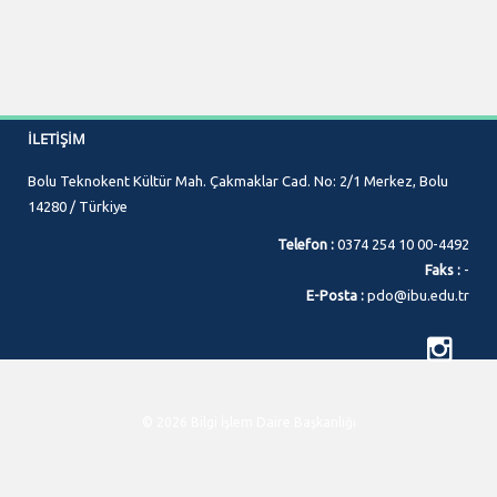
İLETIŞIM
Bolu Teknokent Kültür Mah. Çakmaklar Cad. No: 2/1 Merkez, Bolu
14280 / Türkiye
Telefon :
0374 254 10 00-4492
Faks :
-
E-Posta :
pdo@ibu.edu.tr
© 2026 Bilgi İşlem Daire Başkanlığı