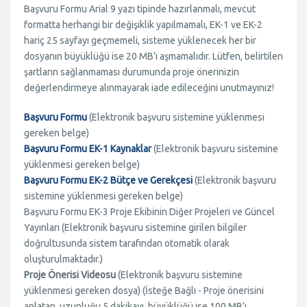
Başvuru Formu Arial 9 yazı tipinde hazırlanmalı, mevcut
formatta herhangi bir değişiklik yapılmamalı, EK-1 ve EK-2
hariç 25 sayfayı geçmemeli, sisteme yüklenecek her bir
dosyanın büyüklüğü ise 20 MB’ı aşmamalıdır. Lütfen, belirtilen
şartların sağlanmaması durumunda proje önerinizin
değerlendirmeye alınmayarak iade edileceğini unutmayınız!
Başvuru Formu
(Elektronik başvuru sistemine yüklenmesi
gereken belge)
Başvuru Formu EK-1 Kaynaklar
(Elektronik başvuru sistemine
yüklenmesi gereken belge)
Başvuru Formu EK-2 Bütçe ve Gerekçesi
(Elektronik başvuru
sistemine yüklenmesi gereken belge)
Başvuru Formu EK-3 Proje Ekibinin Diğer Projeleri ve Güncel
Yayınları (Elektronik başvuru sistemine girilen bilgiler
doğrultusunda sistem tarafından otomatik olarak
oluşturulmaktadır.)
Proje Önerisi Videosu
(Elektronik başvuru sistemine
yüklenmesi gereken dosya) (İsteğe Bağlı - Proje önerisini
anlatan, uzunluğu 5 dakikayı, büyüklüğü ise 100 MB’ı