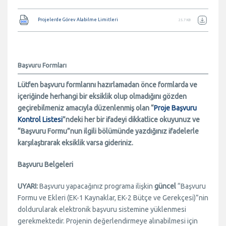
Belge
Projelerde Görev Alabilme Limitleri
25.7 KB
Başvuru Formları
Lütfen başvuru formlarını hazırlamadan önce formlarda ve
içeriğinde herhangi bir eksiklik olup olmadığını gözden
geçirebilmeniz amacıyla düzenlenmiş olan “
Proje Başvuru
Kontrol Listesi
”ndeki her bir ifadeyi dikkatlice okuyunuz ve
“Başvuru Formu”nun ilgili bölümünde yazdığınız ifadelerle
karşılaştırarak eksiklik varsa gideriniz.
Başvuru Belgeleri
UYARI:
Başvuru yapacağınız programa ilişkin
güncel
“Başvuru
Formu ve Ekleri (EK-1 Kaynaklar, EK-2 Bütçe ve Gerekçesi)”nin
doldurularak elektronik başvuru sistemine yüklenmesi
gerekmektedir. Projenin değerlendirmeye alınabilmesi için