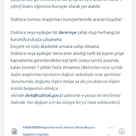
(
dört
) lisans öğrencisi bursiyer olarak yer alabilir.
Doktora Sonrası Araştırmacı bursiyerlerinde aranan koşullar:
Doktora veya eşdeğer bir
dereceye
sahip olup herhangi bir
kurum/kuruluşta çalışmama
Doçent ve üstü akademik unvana sahip olmama
Doktora veya eşdeğer derecenin alındığı tarih ile kişinin proje
kapsamında görevlendirileceği tarih (
talep tarihi
) arasında
kalan sürenin 7 yıldan fazla olmaması (
Belirtilen süre içinde
kadın araştırmacılarımızın doğum sebebiyle izne ayrılması
durumunda; doğuma ilişkin belge ya da çocuklarına ilişkin
kimlik belgesinin dilekçe
ekinde
deik@tubitak.gov.tr
adresine e-posta ile iletilmesi
halinde, her doğum için bu süreye bir yıl ilave edilecektir.
)
Belge
ARDEB-BİDEB Programlarına Eş Zamanlı Olarak Başvuru
600.15
Yapabilme Koşulları
KB