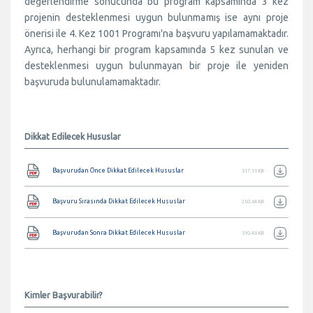
değerlendirme sonucunda bu program kapsamında 3 kez
projenin desteklenmesi uygun bulunmamış ise aynı proje
önerisi ile 4. Kez 1001 Programı'na başvuru yapılamamaktadır.
Ayrıca, herhangi bir program kapsamında 5 kez sunulan ve
desteklenmesi uygun bulunmayan bir proje ile yeniden
başvuruda bulunulamamaktadır.
Dikkat Edilecek Hususlar
Belge
Başvurudan Önce Dikkat Edilecek Hususlar
317.11 KB
Belge
Başvuru Sırasında Dikkat Edilecek Hususlar
250.64 KB
Belge
Başvurudan Sonra Dikkat Edilecek Hususlar
310.46 KB
Kimler Başvurabilir?