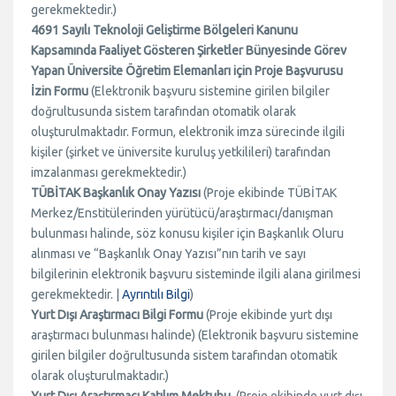
gerekmektedir.)
4691 Sayılı Teknoloji Geliştirme Bölgeleri Kanunu
Kapsamında Faaliyet Gösteren Şirketler Bünyesinde Görev
Yapan Üniversite Öğretim Elemanları için Proje Başvurusu
İzin Formu
(Elektronik başvuru sistemine girilen bilgiler
doğrultusunda sistem tarafından otomatik olarak
oluşturulmaktadır. Formun, elektronik imza sürecinde ilgili
kişiler (şirket ve üniversite kuruluş yetkilileri) tarafından
imzalanması gerekmektedir.)
TÜBİTAK Başkanlık Onay Yazısı
(Proje ekibinde TÜBİTAK
Merkez/Enstitülerinden yürütücü/araştırmacı/danışman
bulunması halinde, söz konusu kişiler için Başkanlık Oluru
alınması ve “Başkanlık Onay Yazısı”nın tarih ve sayı
bilgilerinin elektronik başvuru sisteminde ilgili alana girilmesi
gerekmektedir. |
Ayrıntılı Bilgi
)
Yurt Dışı Araştırmacı Bilgi Formu
(Proje ekibinde yurt dışı
araştırmacı bulunması halinde) (Elektronik başvuru sistemine
girilen bilgiler doğrultusunda sistem tarafından otomatik
olarak oluşturulmaktadır.)
Yurt Dışı Araştırmacı Katılım Mektubu
(Proje ekibinde yurt dışı