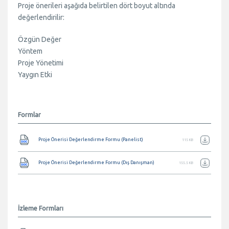
Proje önerileri aşağıda belirtilen dört boyut altında
değerlendirilir:
Özgün Değer
Yöntem
Proje Yönetimi
Yaygın Etki
Formlar
Belge
Proje Önerisi Değerlendirme Formu (Panelist)
115 KB
Belge
Proje Önerisi Değerlendirme Formu (Dış Danışman)
155.5 KB
İzleme Formları
Belge