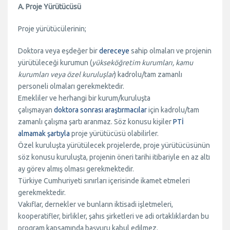
A. Proje Yürütücüsü
Proje yürütücülerinin;
Doktora veya eşdeğer bir
dereceye
sahip olmaları ve projenin
yürütüleceği kurumun (
yükseköğretim kurumları, kamu
kurumları veya özel kuruluşlar
) kadrolu/tam zamanlı
personeli olmaları gerekmektedir.
Emekliler ve herhangi bir kurum/kuruluşta
çalışmayan
doktora sonrası araştırmacılar
için kadrolu/tam
zamanlı çalışma şartı aranmaz. Söz konusu kişiler
PTİ
almamak şartıyla
proje yürütücüsü olabilirler.
Özel kuruluşta yürütülecek projelerde, proje yürütücüsünün
söz konusu kuruluşta, projenin öneri tarihi itibariyle en az altı
ay görev almış olması gerekmektedir.
Türkiye Cumhuriyeti sınırları içerisinde ikamet etmeleri
gerekmektedir.
Vakıflar, dernekler ve bunların iktisadi işletmeleri,
kooperatifler, birlikler, şahıs şirketleri ve adi ortaklıklardan bu
program kapsamında başvuru kabul edilmez.