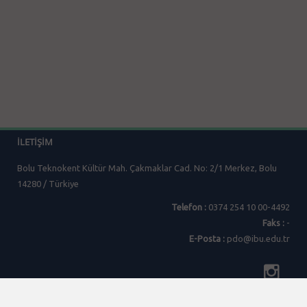
İLETIŞIM
Bolu Teknokent Kültür Mah. Çakmaklar Cad. No: 2/1 Merkez, Bolu
14280 / Türkiye
Telefon :
0374 254 10 00-4492
Faks :
-
E-Posta :
pdo@ibu.edu.tr