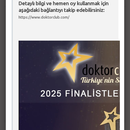
Etkinlikler
Tüm Etkinlikler
Detaylı bilgi ve hemen oy kullanmak için
aşağıdaki bağlantıyı takip edebilirsiniz:
4 KAS 2025
https://www.doktorclub.com/
TÜBİTAK 2209-A/B Üniversite Öğrencileri Araştırma
Projeleri ve ÜNİDES Projesi Ta...
24 EKI 2025
TÜBİTAK 2209-A/B Üniversite Öğrencileri Araştırma
Projeleri ve ÜNİDES Projesi Ta...
22 EKI 2025
TÜBİTAK 2209-A/B Üniversite Öğrencileri Araştırma
Projeleri ve ÜNİDES Projesi Ta...
22 EKI 2025
TÜBİTAK 2209-A/B Üniversite Öğrencileri Araştırma
Projeleri ve ÜNİDES Projesi Ta...
Hızlı Erişim