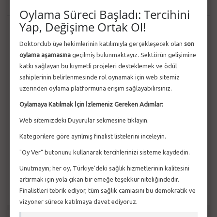
Güncel Haberler
Tüm Haberler
Oylama Süreci Başladı: Tercihini
Yap, Değişime Ortak Ol!
2 MART 2026
2205–Lisans Burs Programı 2026 Yılı 1. Dönem
Doktorclub üye hekimlerinin katılımıyla gerçekleşecek olan
son
Çağrısı Açıldı
oylama aşamasına
geçilmiş bulunmaktayız. Sektörün gelişimine
2 MART 2026
katkı sağlayan bu kıymetli projeleri desteklemek ve ödül
1812–Yatırım Tabanlı Girişimcilik Destek Programı
sahiplerinin belirlenmesinde rol oynamak için web sitemiz
2026-1 Tohum Öncesi Yatırım Ça...
üzerinden oylama platformuna erişim sağlayabilirsiniz.
Oylamaya Katılmak İçin İzlemeniz Gereken Adımlar:
27 ŞUB 2026
1707 Sipariş Ar-Ge 2025 Yılı 3. Dönem Çağrı
Web sitemizdeki Duyurular sekmesine tıklayın.
Sonuçları Açıklandı
Kategorilere göre ayrılmış finalist listelerini inceleyin.
27 ŞUB 2026
"Oy Ver" butonunu kullanarak tercihlerinizi sisteme kaydedin.
1833-SAYEM Yeşil Dönüşüm 2026 Yılı 1. Çağrısı
Açıldı
Unutmayın; her oy, Türkiye’deki sağlık hizmetlerinin kalitesini
artırmak için yola çıkan bir emeğe teşekkür niteliğindedir.
Finalistleri tebrik ediyor, tüm sağlık camiasını bu demokratik ve
vizyoner sürece katılmaya davet ediyoruz.