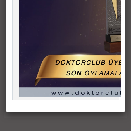
Personel E-Posta
Telefon Rehberi
Eduroam
PDO E-Bülten
Teknoloji Transfer Uygulama ve Araştırma Merkezi (TTMER)