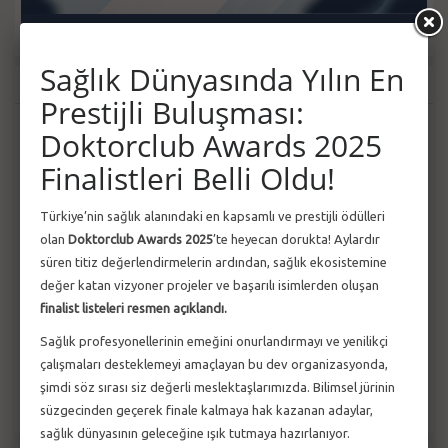
Sağlık Dünyasında Yılın En
Duyurular
Tüm Duyurular
Prestijli Buluşması:
Tıp Fakültemiz, Doktorclub Awards’ta
ŞUB
Önemli
Doktorclub Awards 2025
Finalde
13
Finalistleri Belli Oldu!
Tıp Fakültesi Öğretim Üyemiz Dr. Öğr. Üyesi
ŞUB
Önemli
Türkiye’nin sağlık alanındaki en kapsamlı ve prestijli ödülleri
Ali Osman ARSLAN, Doktorclub Awards’...
13
olan
Doktorclub Awards 2025
’te heyecan dorukta! Aylardır
süren titiz değerlendirmelerin ardından, sağlık ekosistemine
değer katan vizyoner projeler ve başarılı isimlerden oluşan
Diş Hekimliği Fakültemiz, Doktorclub
ŞUB
Önemli
Awards’ta Finalde
finalist listeleri resmen açıklandı.
13
Sağlık profesyonellerinin emeğini onurlandırmayı ve yenilikçi
çalışmaları desteklemeyi amaçlayan bu dev organizasyonda,
Tıp Fakültesi Öğretim Üyemiz Prof. Dr. Murat
ŞUB
Önemli
YILMAZ, Doktorclub Awards’ta Finald...
şimdi söz sırası siz değerli meslektaşlarımızda. Bilimsel jürinin
13
süzgecinden geçerek finale kalmaya hak kazanan adaylar,
sağlık dünyasının geleceğine ışık tutmaya hazırlanıyor.