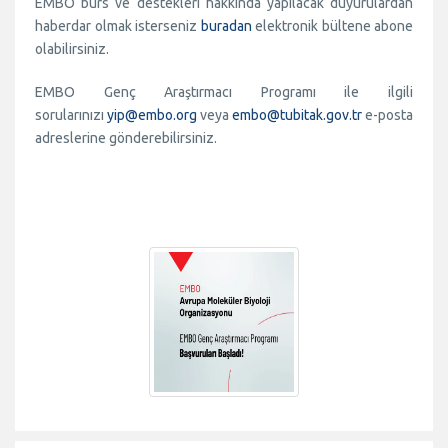
EMBO burs ve destekleri hakkında yapılacak duyurulardan
haberdar olmak isterseniz
buradan
elektronik bültene abone
olabilirsiniz.
EMBO Genç Araştırmacı Programı ile ilgili
sorularınızı
yip@embo.org
veya
embo@tubitak.gov.tr
e-posta
adreslerine gönderebilirsiniz.