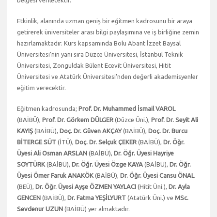
Etkinlik, alanında uzman geniş bir eğitmen kadrosunu bir araya
getirerek üniversiteler arası bilgi paylaşımına ve iş birliğine zemin
hazırlamaktadır. Kurs kapsamında Bolu Abant İzzet Baysal
Üniversitesi’nin yanı sıra Düzce Üniversitesi, İstanbul Teknik
Üniversitesi, Zonguldak Bülent Ecevit Üniversitesi, Hitit
Üniversitesi ve Atatürk Üniversitesi’nden değerli akademisyenler
eğitim verecektir.
Eğitmen kadrosunda;
Prof. Dr. Muhammed İsmail VAROL
(BAİBÜ),
Prof. Dr. Görkem DÜLGER
(Düzce Üni.),
Prof. Dr. Seyit Ali
KAYIŞ
(BAİBÜ),
Doç. Dr. Güven AKÇAY
(BAİBÜ),
Doç. Dr. Burcu
BİTERGE SÜT
(İTÜ),
Doç. Dr. Selçuk ÇEKER
(BAİBÜ),
Dr. Öğr.
Üyesi Ali Osman ARSLAN
(BAİBÜ),
Dr. Öğr. Üyesi Hayriye
SOYTÜRK
(BAİBÜ),
Dr. Öğr. Üyesi Özge KAYA
(BAİBÜ),
Dr. Öğr.
Üyesi Ömer Faruk ANAKÖK
(BAİBÜ),
Dr. Öğr. Üyesi Cansu ÖNAL
(BEÜ),
Dr. Öğr. Üyesi Ayşe ÖZMEN YAYLACI
(Hitit Üni.),
Dr. Ayla
GENCEN
(BAİBÜ),
Dr. Fatma YEŞİLYURT
(Atatürk Üni.) ve
MSc.
Sevdenur UZUN
(BAİBÜ) yer almaktadır.