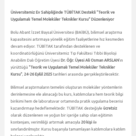
Üniversitemiz Ev Sahipliğinde TÜBİTAK Destekli "Teorik ve
Uygulamalı Temel Moleküler Teknikler Kursu" Düzenleniyor
Bolu Abant İzzet Baysal Üniversitesi (BAİBÜ), bilimsel araştırma
kapasitesini artırmaya yönelik eğitim faaliyetlerine hız kesmeden
devam ediyor. TÜBİTAK tarafından desteklenen ve
koordinatörlüğünü Üniversitemiz Tıp Fakültesi Tıbbi Biyoloji
Anabilim Dalı Öğretim Üyesi
Dr. Öğr. Üyesi Ali Osman ARSLAN
’ın
yürüttüğü
"Teorik ve Uygulamalı Temel Moleküler Teknikler
Kursu"
,
24-26 Eylül 2025
tarihleri arasında gerçekleştirilecektir.
Bilimsel araştırmaların temelini oluşturan moleküler yöntemlerin
derinlemesine ele alınacağı bu kurs, katılımcılara hem teorik bilgi
birikimi hem de laboratuvar ortamında pratik uygulama becerisi
kazandırmayı hedeflemektedir. TÜBİTAK desteğiyle
ücretsiz
olarak düzenlenen ve yoğun bir içeriğe sahip olan eğitimin
kontenjanı, verimliliği artırmak amacıyla
20 kişi
ile
sınırlandırılmıştır. Kursu başarıyla tamamlayan katılımcılara katılım
belgesi verilecektir.