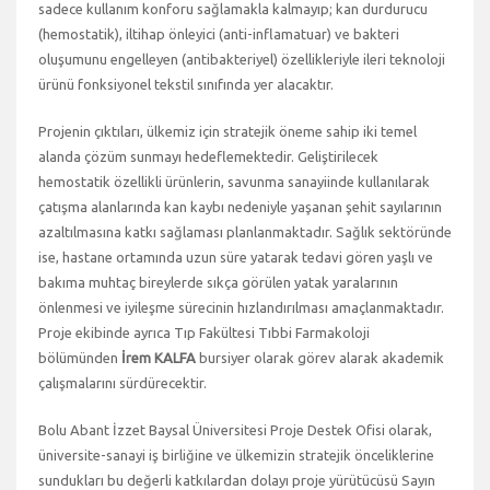
sadece kullanım konforu sağlamakla kalmayıp; kan durdurucu
(hemostatik), iltihap önleyici (anti-inflamatuar) ve bakteri
oluşumunu engelleyen (antibakteriyel) özellikleriyle ileri teknoloji
ürünü fonksiyonel tekstil sınıfında yer alacaktır.
Projenin çıktıları, ülkemiz için stratejik öneme sahip iki temel
alanda çözüm sunmayı hedeflemektedir. Geliştirilecek
hemostatik özellikli ürünlerin, savunma sanayiinde kullanılarak
çatışma alanlarında kan kaybı nedeniyle yaşanan şehit sayılarının
azaltılmasına katkı sağlaması planlanmaktadır. Sağlık sektöründe
ise, hastane ortamında uzun süre yatarak tedavi gören yaşlı ve
bakıma muhtaç bireylerde sıkça görülen yatak yaralarının
önlenmesi ve iyileşme sürecinin hızlandırılması amaçlanmaktadır.
Proje ekibinde ayrıca Tıp Fakültesi Tıbbi Farmakoloji
bölümünden
İrem KALFA
bursiyer olarak görev alarak akademik
çalışmalarını sürdürecektir.
Bolu Abant İzzet Baysal Üniversitesi Proje Destek Ofisi olarak,
üniversite-sanayi iş birliğine ve ülkemizin stratejik önceliklerine
sundukları bu değerli katkılardan dolayı proje yürütücüsü Sayın