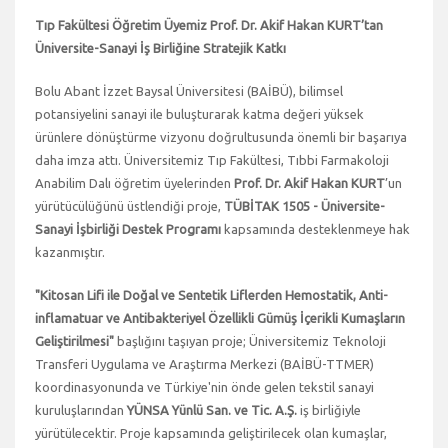
Tıp Fakültesi Öğretim Üyemiz Prof. Dr. Akif Hakan KURT’tan
Üniversite-Sanayi İş Birliğine Stratejik Katkı
Bolu Abant İzzet Baysal Üniversitesi (BAİBÜ), bilimsel
potansiyelini sanayi ile buluşturarak katma değeri yüksek
ürünlere dönüştürme vizyonu doğrultusunda önemli bir başarıya
daha imza attı. Üniversitemiz Tıp Fakültesi, Tıbbi Farmakoloji
Anabilim Dalı öğretim üyelerinden
Prof. Dr. Akif Hakan KURT
’un
yürütücülüğünü üstlendiği proje,
TÜBİTAK 1505 - Üniversite-
Sanayi İşbirliği Destek Programı
kapsamında desteklenmeye hak
kazanmıştır.
"Kitosan Lifi ile Doğal ve Sentetik Liflerden Hemostatik, Anti-
inflamatuar ve Antibakteriyel Özellikli Gümüş İçerikli Kumaşların
Geliştirilmesi"
başlığını taşıyan proje; Üniversitemiz Teknoloji
Transferi Uygulama ve Araştırma Merkezi (BAİBÜ-TTMER)
koordinasyonunda ve Türkiye'nin önde gelen tekstil sanayi
kuruluşlarından
YÜNSA Yünlü San. ve Tic. A.Ş.
iş birliğiyle
yürütülecektir. Proje kapsamında geliştirilecek olan kumaşlar,