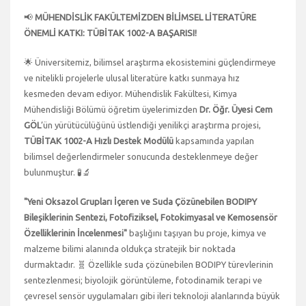
📢
MÜHENDİSLİK FAKÜLTEMİZDEN BİLİMSEL LİTERATÜRE
ÖNEMLİ KATKI: TÜBİTAK 1002-A BAŞARISI!
🌟 Üniversitemiz, bilimsel araştırma ekosistemini güçlendirmeye
ve nitelikli projelerle ulusal literatüre katkı sunmaya hız
kesmeden devam ediyor. Mühendislik Fakültesi, Kimya
Mühendisliği Bölümü öğretim üyelerimizden
Dr. Öğr. Üyesi Cem
GÖL
’ün yürütücülüğünü üstlendiği yenilikçi araştırma projesi,
TÜBİTAK 1002-A Hızlı Destek Modülü
kapsamında yapılan
bilimsel değerlendirmeler sonucunda desteklenmeye değer
bulunmuştur. 🧪🔬
"Yeni Oksazol Grupları İçeren ve Suda Çözünebilen BODIPY
Bileşiklerinin Sentezi, Fotofiziksel, Fotokimyasal ve Kemosensör
Özelliklerinin İncelenmesi"
başlığını taşıyan bu proje, kimya ve
malzeme bilimi alanında oldukça stratejik bir noktada
durmaktadır. 🧬 Özellikle suda çözünebilen BODIPY türevlerinin
sentezlenmesi; biyolojik görüntüleme, fotodinamik terapi ve
çevresel sensör uygulamaları gibi ileri teknoloji alanlarında büyük