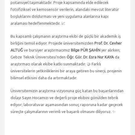
potansiyel taşımaktadır. Proje kapsamında elde edilecek
fotofiziksel ve kemosensör verilerin, alandaki mevcut literatür
boşluklarını doldurması ve yeni uygulama alanlarına kapı
aralaması hedeflenmektedir. 📈
Bu kapsamlı çalışmanın araştırma ekibi de güçlü bir akademik iş
birliğini temsil ediyor. Projede üniversitemizden
Prof. Dr. Cevher
ALTUĞ
ve bursiyer araştırmacımız
Bilge PÜR ŞAHİN
yer alırken;
Gebze Teknik Üniversitesi’nden
Öğr. Gör. Dr. Esra Nur KAYA
da
araştırmacı olarak ekibe katkı sunmaktadır. 🤝 Farklı
üniversitelerin yetkinliklerini bir araya getiren bu sinerji, projenin
bilimsel etkisini daha da artırmaktadır.
Üniversitemizin araştırma vizyonuna güç katan bu başarılarından
dolayı Sayın Hocamızı ve değerli proje ekibini gönülden tebrik
ediyor; laboratuvar aşamasından sonuç raporuna kadar geçecek
süreçte çalışmalarının verimli ve başarılı olmasını diliyoruz. ✨