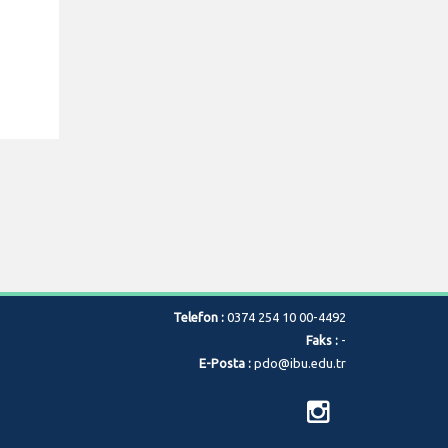
Telefon :
0374 254 10 00-4492
Faks :
-
E-Posta :
pdo@ibu.edu.tr