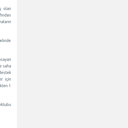
ş olan
fından
maların
 elinde
apsayan
ve saha
 destek
r için
ikten 1
Mektubu