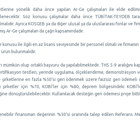
etlerine yönelik daha önce yapılan Ar-Ge çalışmaları ile elde edilmi
steklenecektir. Söz konusu çalışmalar daha önce TÜBİTAK-TEYDEB tara
malıdır. Ayrıca KOSGEB ya da diğer ulusal ya da uluslararası fonlar ve fir
miş Ar-Ge çalışmaları da çağrı kapsamındadır.
konusu ile ilgili en az lisans seviyesinde bir personel olmalı ve firmanın
 ürün bulunmalıdır.
rı mümkün olup ortaklı başvuru da yapılabilmektedir. THS 5-9 aralığını k
 sertifikasyon testleri, yerinde uygulama, ölçeklendirme, demonstrasyon 
e şirketlerine en fazla %50’si geri ödenmek üzere faizsiz geri ödemeli
li şirketler için %70, KOBİ’ler için %80, deprem bölgesindeki KOBİ’le
ine dönüştürülebilecektir. Kullanılacak desteğin geri ödemesi proje bitt
 ödenebilir finansman değerinin %50’si oranında talep edilen Referans 