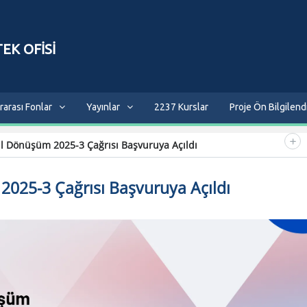
EK OFİSİ
rarası Fonlar
Yayınlar
2237 Kurslar
Proje Ön Bilgilen
l Dönüşüm 2025-3 Çağrısı Başvuruya Açıldı
025-3 Çağrısı Başvuruya Açıldı