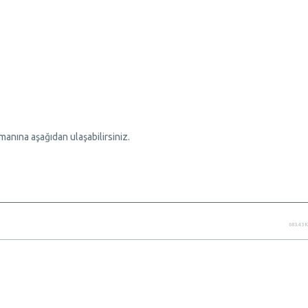
anına aşağıdan ulaşabilirsiniz.
683.43 K