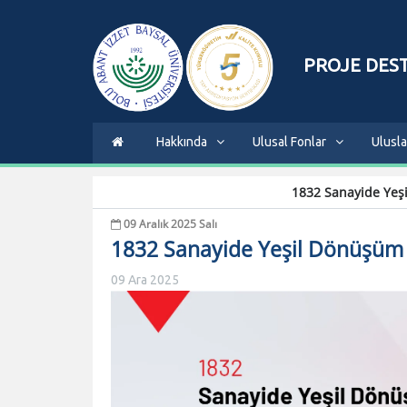
PROJE DEST
Hakkında
Ulusal Fonlar
Ulusla
+
-
0
1832 Sanayide Yeşi
09 Aralık 2025 Salı
1832 Sanayide Yeşil Dönüşüm 2
09 Ara 2025