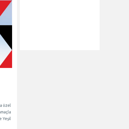
da özel
amaçla
e Yeşil