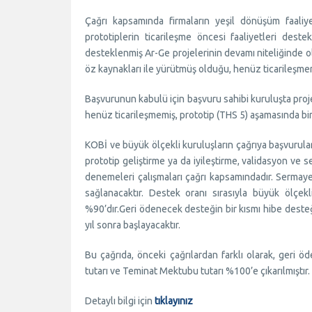
Çağrı kapsamında firmaların yeşil dönüşüm faaliy
prototiplerin ticarileşme öncesi faaliyetleri de
desteklenmiş Ar-Ge projelerinin devamı niteliğinde ol
öz kaynakları ile yürütmüş olduğu, henüz ticarileşme
Başvurunun kabulü için başvuru sahibi kuruluşta proje 
henüz ticarileşmemiş, prototip (THS 5) aşamasında bir
KOBİ ve büyük ölçekli kuruluşların çağrıya başvurula
prototip geliştirme ya da iyileştirme, validasyon ve
denemeleri çalışmaları çağrı kapsamındadır. Sermay
sağlanacaktır. Destek oranı sırasıyla büyük ölçek
%90’dır.Geri ödenecek desteğin bir kısmı hibe desteğ
yıl sonra başlayacaktır.
Bu çağrıda, önceki çağrılardan farklı olarak, geri
tutarı ve Teminat Mektubu tutarı %100’e çıkarılmıştır.
Detaylı bilgi için
tıklayınız