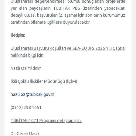
Uluslararası değerlendirmesi olumlu sonuçlanan projelerde
yer alan paydaşların TÜBİTAK PBS üzerinden yapacakları
detaylı ulusal başvuruları (2. aşama) için son tarih kurumumuz
tarafından bilahare ilgililere duyurulacaktır.
İletişim:
Uluslararası Başvuru Koşulları ve SEA-EU JFS 2025 Yılı Çağrısı
hakkında bilgi için:
Nazlı Öz Yıldırım
İkili Çoklu İlişkiler Müdürlüğü (İÇİM)
nazli.oz@tubitak.gov.tr
(0312) 298 1651
TÜBİTAK-1071 Programı detayları için:
Dr. Ceren Uzun