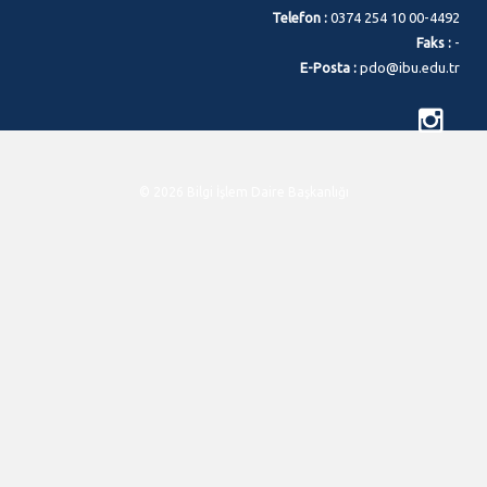
Telefon :
0374 254 10 00-4492
Faks :
-
E-Posta :
pdo@ibu.edu.tr
© 2026 Bilgi İşlem Daire Başkanlığı