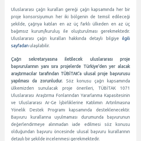
Uluslararası çağrı kuralları gereği çağrı kapsamında her bir
proje konsorsiyumun her iki bölgenin de temsil edileceği
şekilde, çağrıya katılan en az üç farklı ülkeden en az üç
bağımsız kurum/kuruluş ile oluşturulması gerekmektedir.
Uluslararası çağrı kuralları hakkında detaylı bilgiye
ilgili
sayfadan
ulaşılabilir.
Çağrı sekretaryasına iletilecek uluslararası proje
başvurularının yanı sıra projelerde Türkiye’den yer alacak
araştırmacılar tarafından TÜBİTAK’a ulusal proje başvurusu
yapılması da zorunludur.
Söz konusu çağrı kapsamında
ülkemizden sunulacak proje önerileri, TÜBİTAK 1071
Uluslararası Araştırma Fonlarından Yararlanma Kapasitesinin
ve Uluslararası Ar-Ge İşbirliklerine Katılımın Artırılmasına
Yönelik Destek Programı kapsamında desteklenecektir.
Başvuru kurallarına uyulmaması durumunda başvurunun
değerlendirmeye alınmadan iade edilmesi söz konusu
olduğundan başvuru öncesinde ulusal başvuru kurallarının
detaylı bir şekilde incelenmesi gerekmektedir.