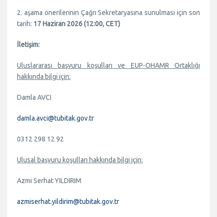
2. aşama önerilerinin Çağrı Sekretaryasına sunulması için son
tarih:
17 Haziran 2026 (12:00, CET)
İletişim:
Uluslararası başvuru koşulları ve EUP-OHAMR Ortaklığı
hakkında bilgi için:
Damla AVCI
damla.avci@tubitak.gov.tr
0312 298 12 92
Ulusal başvuru koşulları hakkında bilgi için:
Azmi Serhat YILDIRIM
azmiserhat.yildirim@tubitak.gov.tr