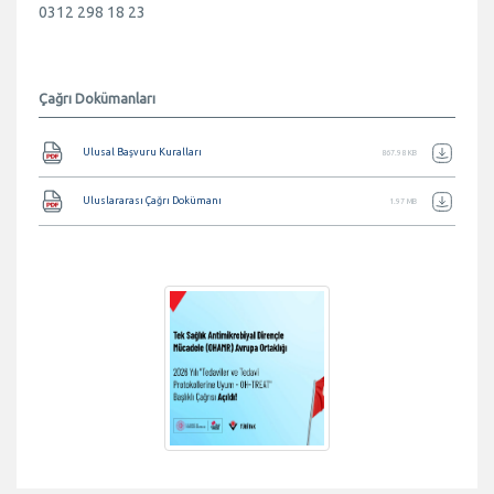
0312 298 18 23
Çağrı Dokümanları
Belge
Ulusal Başvuru Kuralları
867.98 KB
Belge
Uluslararası Çağrı Dokümanı
1.97 MB