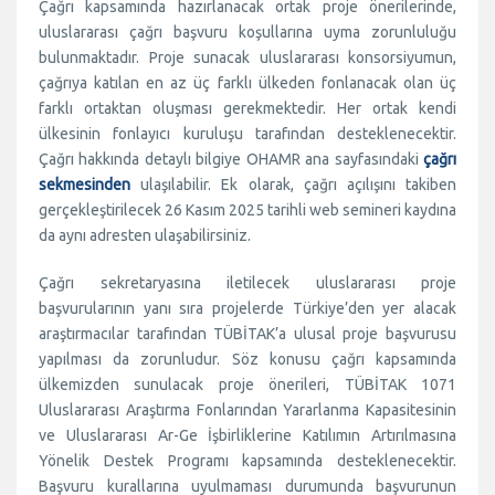
Çağrı kapsamında hazırlanacak ortak proje önerilerinde,
uluslararası çağrı başvuru koşullarına uyma zorunluluğu
bulunmaktadır. Proje sunacak uluslararası konsorsiyumun,
çağrıya katılan en az üç farklı ülkeden fonlanacak olan üç
farklı ortaktan oluşması gerekmektedir. Her ortak kendi
ülkesinin fonlayıcı kuruluşu tarafından desteklenecektir.
Çağrı hakkında detaylı bilgiye OHAMR ana sayfasındaki
çağrı
sekmesinden
ulaşılabilir. Ek olarak, çağrı açılışını takiben
gerçekleştirilecek 26 Kasım 2025 tarihli web semineri kaydına
da aynı adresten ulaşabilirsiniz.
Çağrı sekretaryasına iletilecek uluslararası proje
başvurularının yanı sıra projelerde Türkiye’den yer alacak
araştırmacılar tarafından TÜBİTAK’a ulusal proje başvurusu
yapılması da zorunludur. Söz konusu çağrı kapsamında
ülkemizden sunulacak proje önerileri, TÜBİTAK 1071
Uluslararası Araştırma Fonlarından Yararlanma Kapasitesinin
ve Uluslararası Ar-Ge İşbirliklerine Katılımın Artırılmasına
Yönelik Destek Programı kapsamında desteklenecektir.
Başvuru kurallarına uyulmaması durumunda başvurunun