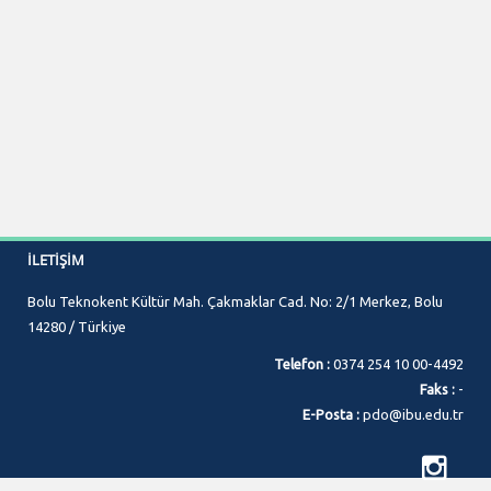
İLETIŞIM
Bolu Teknokent Kültür Mah. Çakmaklar Cad. No: 2/1 Merkez, Bolu
14280 / Türkiye
Telefon :
0374 254 10 00-4492
Faks :
-
E-Posta :
pdo@ibu.edu.tr