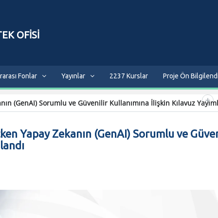
EK OFİSİ
rarası Fonlar
Yayınlar
2237 Kurslar
Proje Ön Bilgilen
ın (GenAI) Sorumlu ve Güvenilir Kullanımına İlişkin Kılavuz Yayım
ken Yapay Zekanın (GenAI) Sorumlu ve Güven
mlandı