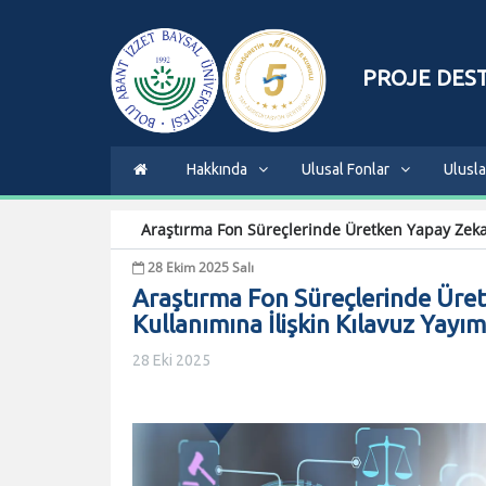
PROJE DEST
Hakkında
Ulusal Fonlar
Ulusla
+
-
0
Araştırma Fon Süreçlerinde Üretken Yapay Zekan
28 Ekim 2025 Salı
Araştırma Fon Süreçlerinde Üret
Kullanımına İlişkin Kılavuz Yayı
28 Eki 2025