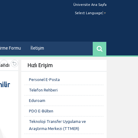
Üniversite Ana Sayfa
Select Language
▼
dirme Formu
İletişim
Hızlı Erişim
landı
Personel E-Posta
ilir
Telefon Rehberi
Eduroam
PDO E-Bülten
Teknoloji Transfer Uygulama ve
Araştırma Merkezi (TTMER)