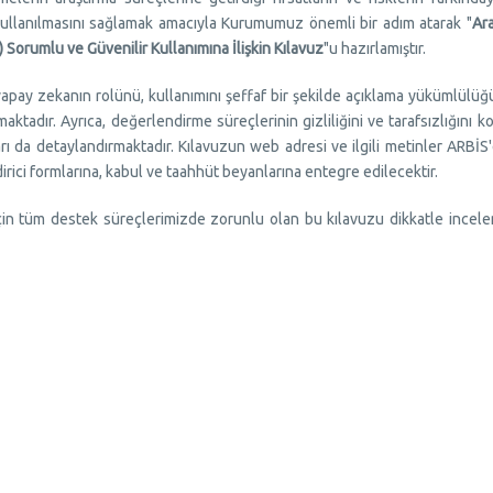
e kullanılmasını sağlamak amacıyla Kurumumuz önemli bir adım atarak "
Ara
orumlu ve Güvenilir Kullanımına İlişkin Kılavuz
"u hazırlamıştır.
yapay zekanın rolünü, kullanımını şeffaf bir şekilde açıklama yükümlülü
lamaktadır. Ayrıca, değerlendirme süreçlerinin gizliliğini ve tarafsızlığını 
ları da detaylandırmaktadır. Kılavuzun web adresi ve ilgili metinler ARBİS
rici formlarına, kabul ve taahhüt beyanlarına entegre edilecektir.
için tüm destek süreçlerimizde zorunlu olan bu kılavuzu dikkatle incel