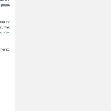
ştırma
ğünü ve
korumak
'e, tüm
emenizi